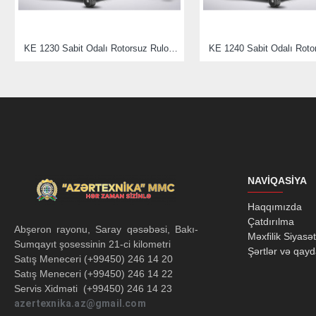
Lastikler
KE 1230 Sabit Odalı Rotorsuz Rulo Balya Makinası
Parçalayıcı Bıçak Adeti
NAVIQASIYA
Ortalama Uzunluk
Haqqımızda
Çatdırılma
Abşeron rayonu, Saray qəsəbəsi, Bakı-
Məxfilik Siyasət
Ortalama Yükseklik
Sumqayıt şosessinin 21-ci kilometri
Şərtlər və qayd
Satış Meneceri (+99450) 246 14 20
Satış Meneceri (+99450) 246 14 22
Ortalama Genişlik
Servis Xidməti (+99450) 246 14 23
azertexnika.az@gmail.com