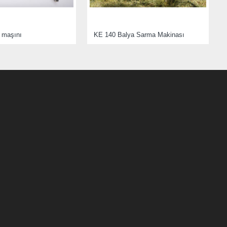
 maşını
KE 140 Balya Sarma Makinası