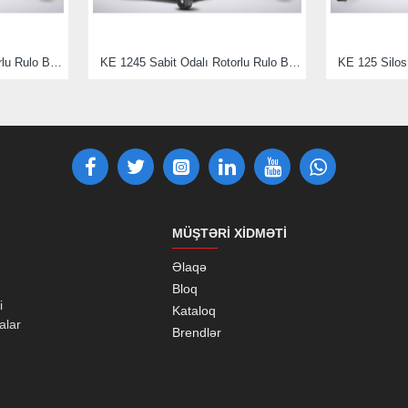
15 x
6,00 - 6
KE 1240 Sabit Odalı Rotorlu Rulo Balya Makinası
KE 1245 Sabit Odalı Rotorlu Rulo Balya Makinası
KE 125 Silos
NHS 2
Adet
400/60
15,5
IMP
14PR 2
Adet
17
MÜŞTƏRI XIDMƏTI
mm
4100
Əlaqə
Bloq
i
Kataloq
mm
2150
alar
Brendlər
mm
2580