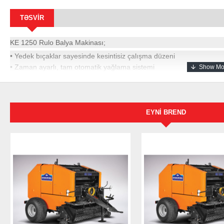
TƏSVIR
KE 1250 Rulo Balya Makinası;
• Yedek bıçaklar sayesinde kesintisiz çalışma düzeni
• Zaman ayarlı, tam otomatik yağlama sistemi
• Toplama düzenini engebeli arazide yön veren ayarlanabilir yardım
• Daha düzgün ye yoğun balyalar için besleme odası
• Kesintisiz çalışma düzeni için geniş file dolabı
• Merdanelere hareket veren ekstra güçlü özel zincir sistemi
EYNI BREND
• Tam otomatik elektronik kontrol paneli
KE 1250 RULO BALYA MAK
TEKNİK ÖZELLİKLER
Toplama Düzeni
Ağırlık