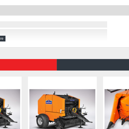
cı tekerler
İNASI
mm
2000
kg
3180