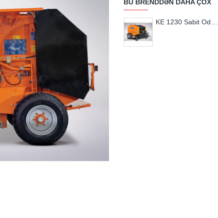
BU BRENDDƏN DAHA ÇOX
KE 1230 Sabit Odalı Rotorsuz Rulo Balya Makinası