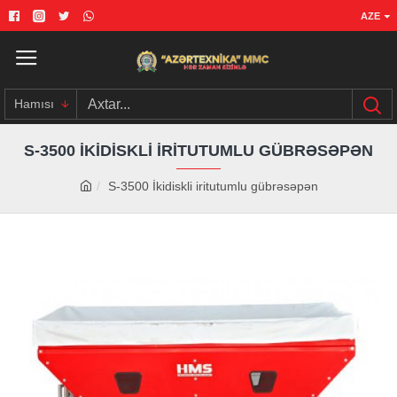
AZE
Hamısı
S-3500 İKIDISKLI IRITUTUMLU GÜBRƏSƏPƏN
S-3500 İkidiskli iritutumlu gübrəsəpən