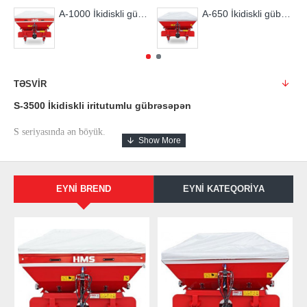
A-1000 İkidiskli gübrəsəpən
A-650 İkidiskli gübrəsəpən
TƏSVIR
S-3500 İkidiskli iritutumlu gübrəsəpən
S seriyasında ən böyük.
Yüksək keyfiyyətlə hazırlanmış möhkəm quruluşlu kuzov iritutumlu
işlər üçün gözəl variant olmaqla, yığcam dizaynı ilə, möhkəm quruluşu
EYNI BREND
EYNI KATEQORIYA
və komfortlu istismarı ilə seçilir.
Düzgün ağırlıq mərkəzini təmin etməklə sizin traktorunuz üçün ən
münasib.
Açma-qapama qoşa hidvarlik sistem daha dəqiq və səmərəli
idarəetməyə malik olmaqla yüksək iş imkanlarına malikdir.