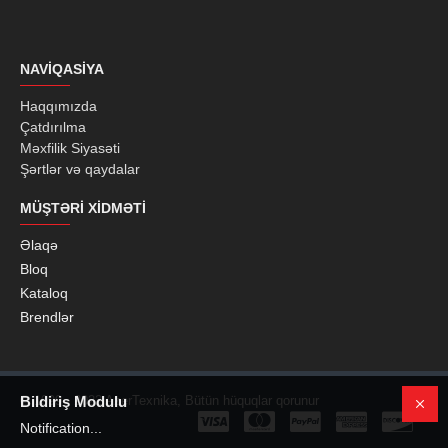
NAVIQASIYA
Haqqımızda
Çatdırılma
Məxfilik Siyasəti
Şərtlər və qaydalar
MÜŞTƏRI XIDMƏTI
Əlaqə
Bloq
Kataloq
Brendlər
© 1999 - 2022 AzerTexnika, Bütün hüquqlar qorunur
Bildiriş Modulu
Notification...