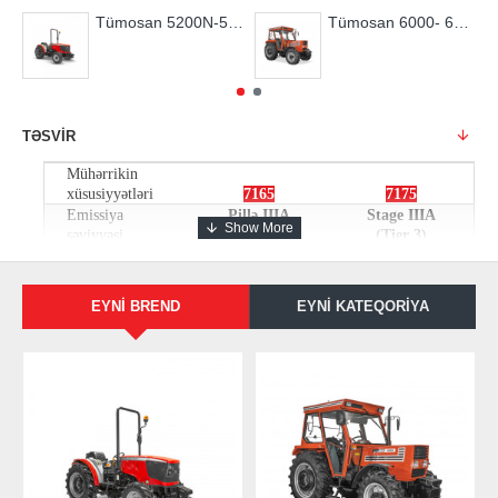
Tümosan 5200N-5255N-5265N seriya
Tümosan 6000- 6055-6065 seriya
TƏSVIR
Mühərrikin
xüsusiyyətləri
7165
7175
Emissiya
Pillə IIIA
Stage IIIA
səviyyəsi
(Səviyyə 3)
(Tier 3)
Mühərrikin
65
75
gücü (at gücü)
Silindr sayı /
3 / turbo və
3 / Turbo
EYNI BREND
EYNI KATEQORIYA
Havalandırma
interkuler
Intercooler
Silindrlərin
2,9
3,1
tutumu
Maksimal
260
290
fırlanma
momenti (Nm)
Dövriyyələr
1500
1500
(
d
/dəq)
Hava filtrinin
Quru
Kuru