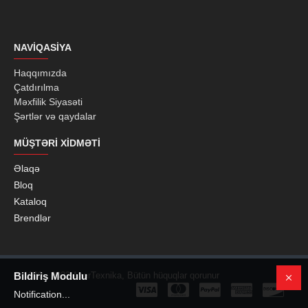
NAVIQASIYA
Haqqımızda
Çatdırılma
Məxfilik Siyasəti
Şərtlər və qaydalar
MÜŞTƏRI XIDMƏTI
Əlaqə
Bloq
Kataloq
Brendlər
© 1999 - 2022 AzerTexnika, Bütün hüquqlar qorunur
Bildiriş Modulu
Notification...