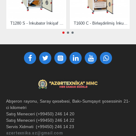
T1280 S - İnkubator İnkişaf Maşını
T1600 C - Birləşdirilmiş İnkubator
Abşeron rayonu, Saray qəsəbəsi, Bakı-Sumqayıt şosessinin 21-
ci kilometri
Satış Meneceri (+99450) 246 14 20
Satış Meneceri (+99450) 246 14 22
Servis Xidməti (+99450) 246 14 23
azertexnika.az@gmail.com