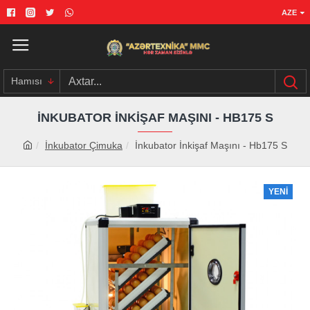
AZE
Hamısı
İNKUBATOR İNKIŞAF MAŞINI - HB175 S
İnkubator Çimuka
İnkubator İnkişaf Maşını - Hb175 S
YENI