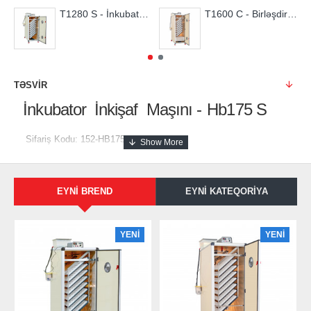
T1280 S - İnkubator İnkişaf Maşını
T1600 C - Birləşdirilmiş İnkubator
TƏSVIR
İnkubator İnkişaf Maşını
-
Hb175
S
Sifariş Kodu: 152-HB175 S
Hb175 S İnkubasiya İnkişaf Maşını 175 toyuq yumurtasının inkişafına
EYNI BREND
EYNI KATEQORIYA
malikdir.Paslanmaz daxili mexanizması və tam avtomatik
isitmə/fırlama/nəmləndirmə sistemləri ilə embrionun inkişafı üçün ideal
inkubasiya mühiti təqdim edər.Yüksək/aşağı temperatur və rütubət
YENI
YENI
siqnalizasiyası üstünlüyü ilə istifadəçilər üçün daha təhlükəsiz bir istifadə
imkanı yaratmaqdadır.İnkubasiyanın son 3 günü üçün ayrı bir çıxım maşını
istifadə edilməlidir. Xarici olaraq göstərilən Flexy35 çıxım qapağı ilə çıxım
maşını olaraq da istifadəsi mümkündür.İstifadəçiyə toplu yükləmə - toplu
çıxım imkanı təmin edər.