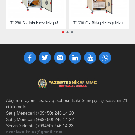
T1280 S - İnkubator İnkişaf Maşını
T1600 C - Birləşdirilmiş İnkubator
Abşeron rayonu, Saray qəsəbəsi, Bakı-Sumqayıt şosessinin 21-
ci kilometri
Satış Meneceri (+99450) 246 14 20
Satış Meneceri (+99450) 246 14 22
Servis Xidməti (+99450) 246 14 23
azertexnika.az@gmail.com