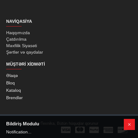
NAVIQASIYA
Haqqımızda
Çatdırılma
Məxfilik Siyasəti
Şərtlər və qaydalar
MÜŞTƏRI XIDMƏTI
Əlaqə
Bloq
Kataloq
Brendlər
© 1999 - 2022 AzerTexnika, Bütün hüquqlar qorunur
Bildiriş Modulu
Notification...