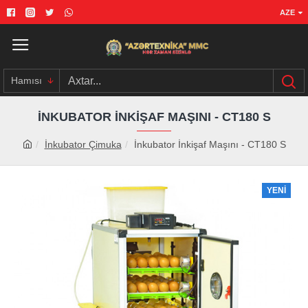
AZE
Hamısı
İNKUBATOR İNKIŞAF MAŞINI - CT180 S
İnkubator Çimuka
İnkubator İnkişaf Maşını - CT180 S
YENI