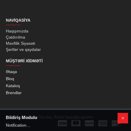
NAVIQASIYA
Haqqımızda
Çatdırılma
Məxfilik Siyasəti
Şərtlər və qaydalar
MÜŞTƏRI XIDMƏTI
Əlaqə
Bloq
Kataloq
Brendlər
© 1999 - 2022 AzerTexnika, Bütün hüquqlar qorunur
Bildiriş Modulu
Notification...