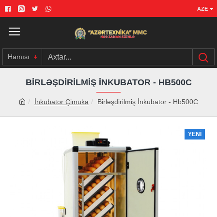
AZE
Hamısı
BIRLƏŞDIRILMIŞ İNKUBATOR - HB500C
İnkubator Çimuka
Birləşdirilmiş İnkubator - Hb500C
YENI