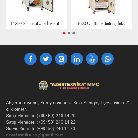
T1280 S - İnkubator İnkişaf Maşını
T1600 C - Birləşdirilmiş İnkubator
Abşeron rayonu, Saray qəsəbəsi, Bakı-Sumqayıt şosessinin 21-
ci kilometri
Satış Meneceri (+99450) 246 14 20
Satış Meneceri (+99450) 246 14 22
Servis Xidməti (+99450) 246 14 23
azertexnika.az@gmail.com