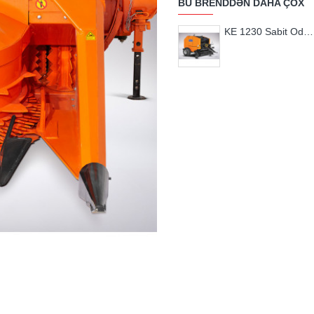
BU BRENDDƏN DAHA ÇOX
KE 1230 Sabit Odalı Rotorsuz Rulo Balya Makinası