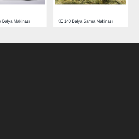
o Balya Makinası
KE 140 Balya Sarma Makinası