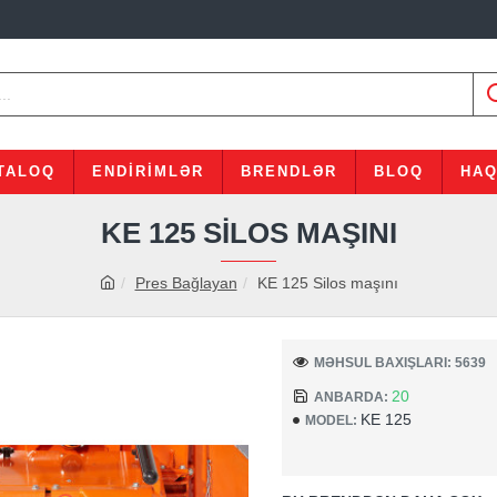
TALOQ
ENDIRIMLƏR
BRENDLƏR
BLOQ
HAQ
KE 125 SILOS MAŞINI
Pres Bağlayan
KE 125 Silos maşını
MƏHSUL BAXIŞLARI: 5639
20
ANBARDA:
KE 125
MODEL: