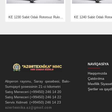
Uzunluk
cm
Genişlik
cm
KE 1230 Sabit Odalı Rotorsuz Rulo Balya Makinası
Yükseklik
cm
Ağırlık
kg
Güç Gereksinimi
hp
NAVIQASIYA
İş Genişliği
cm
Haqqımızda
Çatdırılma
Abşeron rayonu, Saray qəsəbəsi, Bakı-
Atıcı Palet Sayısı
adet
Məxfilik Siyasət
Sumqayıt şosessinin 21-ci kilometri
Şərtlər və qayd
Satış Meneceri (+99450) 246 14 20
Parçalayıcı Bıçak Sayısı
adet
Satış Meneceri (+99450) 246 14 22
Servis Xidməti (+99450) 246 14 23
azertexnika.az@gmail.com
Teker Opsiyonları