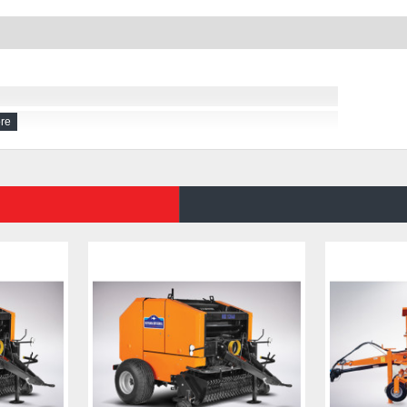
r,
ksamı,
drolik kontrol ekipmanları,
 dönebilen baca sistemi,
aklar,
ayan baca ucu ve ışıklandırma,
sistemi,
ğiniz şase aksamı,
apak
MSIZ SILAJ MAKINASI