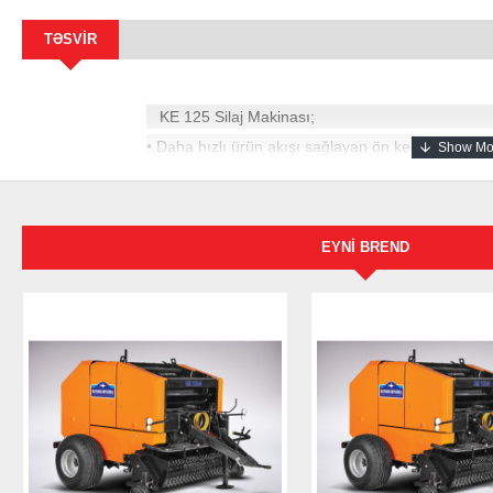
TƏSVIR
KE 125 Silaj Makinası;
• Daha hızlı ürün akışı sağlayan ön kesici bıçakla
• Hızlı çalışan şanzıman ve güçlendirilmiş şase a
• Baca indirip kaldırmada kontrolü kolaylaştıran hi
• Hız ayarı sayesinde istenildiği hızda 360 derece
• Yüksek kaliteli ve aşinmaya dayanikli 12 adet bıç
EYNI BREND
• Kesintisiz çalışmak için kolay yön kontrolü sağl
• Daha ileriye ürün akışını sağlayan baca uzatma 
• İki yönlü kullanımda hızlı değişim sağlayabilece
• Bacadaki tıkanmalara karşı hemen açılabilen k
KE125 SIRA BAĞI
TEKNİK ÖZELLİKLERİ