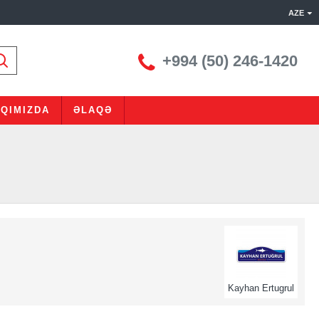
AZE
+994 (50) 246-1420
QIMIZDA
ƏLAQƏ
Kayhan Ertugrul