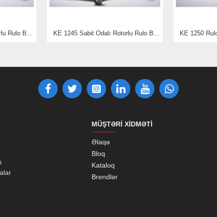
285
182
KE 1240 Sabit Odalı Rotorlu Rulo Balya Makinası
KE 1245 Sabit Odalı Rotorlu Rulo Balya Makinası
KE 1250 Rul
377
1380
80
MÜŞTƏRI XIDMƏTI
125
Əlaqə
Bloq
12
i
Kataloq
alar
Brendlər
12
165 SR13