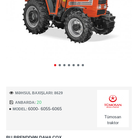
MƏHSUL BAXIŞLARI: 8629
20
ANBARDA:
6000- 6055-6065
MODEL:
Tümosan
traktor
BU BRENDDƏN DAHA ÇOX