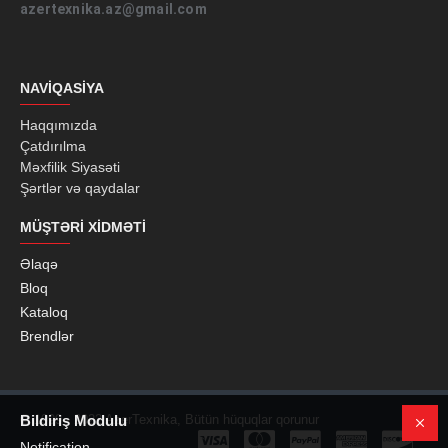
azertexnika.az@gmail.com
NAVIQASIYA
Haqqımızda
Çatdırılma
Məxfilik Siyasəti
Şərtlər və qaydalar
MÜŞTƏRI XIDMƏTI
Əlaqə
Bloq
Kataloq
Brendlər
© 1999 - 2022 AzerTexnika, Bütün hüquqlar qorunur
Bildiriş Modulu
Notification...