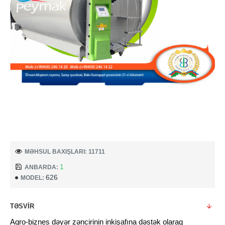
MƏHSUL BAXIŞLARI: 11711
1
ANBARDA:
626
MODEL:
TƏSVIR
Aqro-biznes dəyər zəncirinin inkişafına dəstək olaraq