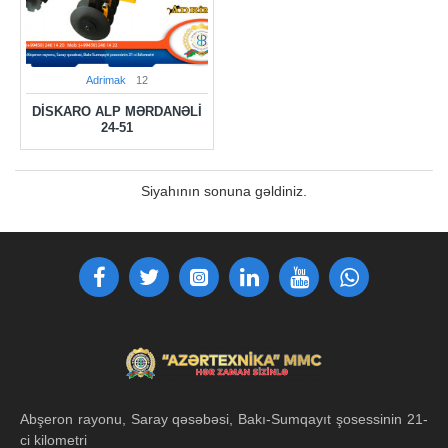
Adrimak
12
DISKARO ALP MƏRDANƏLI
24-51
Siyahının sonuna gəldiniz.
Abşeron rayonu, Saray qəsəbəsi, Bakı-Sumqayıt şosessinin 21-
ci kilometri