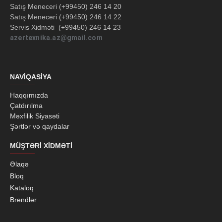
Satış Meneceri (+99450) 246 14 20
Satış Meneceri (+99450) 246 14 22
Servis Xidməti (+99450) 246 14 23
azertexnika.az@gmail.com
NAVIQASIYA
Haqqımızda
Çatdırılma
Məxfilik Siyasəti
Şərtlər və qaydalar
MÜŞTƏRI XIDMƏTI
Əlaqə
Bloq
Kataloq
Brendlər