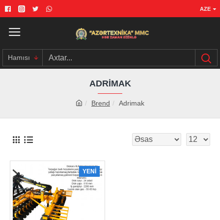
AZE
Hamısı
ADRIMAK
Brend
Adrimak
YENI